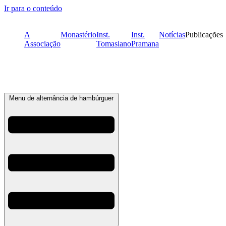
Ir para o conteúdo
A
Monastério
Inst.
Inst.
Notícias
Publicações
Associação
Tomasiano
Pramana
Menu de alternância de hambúrguer