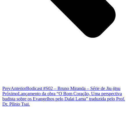
Prev
Anterior
Bodicast #S02 – Bruno Miranda – Série de Jiu-jitsu
Próximo
Lançamento da obra “O Bom Coração, Uma perspectiva
budista sobre os Evangelhos pelo Dalai Lama” traduzida pelo Prof.
Dr. Plínio Tsai.