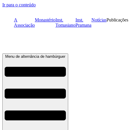
Ir para o conteúdo
A
Monastério
Inst.
Inst.
Notícias
Publicações
Associação
Tomasiano
Pramana
Menu de alternância de hambúrguer