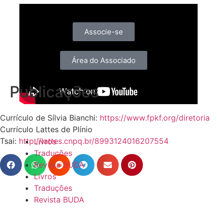
Associe-se
Área do Associado
Publicações
Currículo de Sílvia Bianchi:
https://www.fpkf.org/diretoria
Currículo Lattes de Plínio
Tsai:
http://lattes.cnpq.br/8993124016207554
Livros
Traduções
Revista BUDA
Livros
Traduções
Revista BUDA