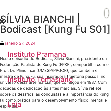
SÍLVIA BIANCHI |
Bodicast [Kung Fu S01]
janeiro 27, 2024
Instituto Pramana
Neste episódio do Bodicast, Sílvia Bianchi, presidente da
Federação Paulista de Kung Fu (FPKF), compartilha com o
Prof. Dr. Plínio Tsai (UMESP/PPGCR), que também é
mestre de Kung Fu, sua inspiradora trajetória pessoal no
Instituto Tomasiano
universo desta arte marcial, que começou em 1987. Com
décadas de dedicação às artes marciais, Sílvia reflete
sobre os desafios, as conquistas e a importância do Kung
Fu como prática para o desenvolvimento físico, mental e
Loja
espiritual.