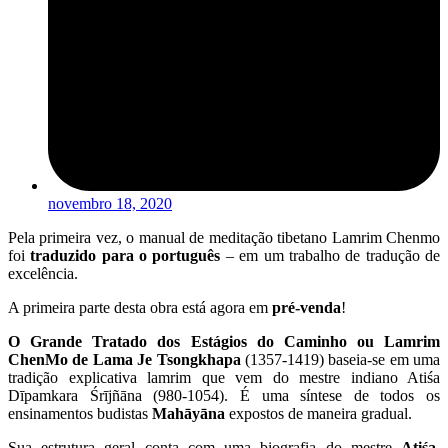
novembro 18, 2020
Pela primeira vez, o manual de meditação tibetano Lamrim Chenmo
foi
traduzido para o português
– em um trabalho de tradução de
excelência.
A primeira parte desta obra está agora em
pré-venda
!
O Grande Tratado dos Estágios do Caminho ou Lamrim
ChenMo de Lama Je Tsongkhapa
(1357-1419) baseia-se em uma
tradição explicativa lamrim que vem do mestre indiano Atiśa
Dīpamkara Śrījñāna (980-1054). É uma síntese de todos os
ensinamentos budistas
Mahāyāna
expostos de maneira gradual.
Sua estrutura geral conta com uma biografia do mestre
Atiśa
,