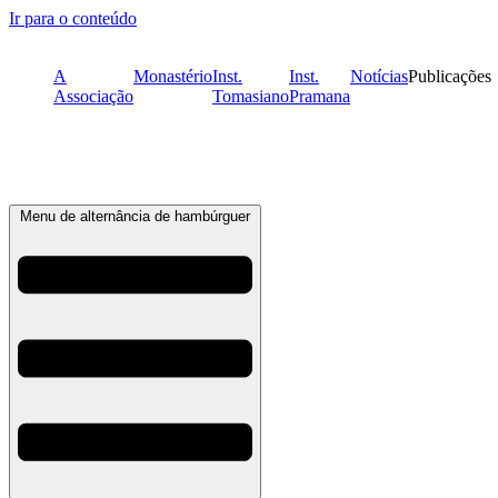
Ir para o conteúdo
A
Monastério
Inst.
Inst.
Notícias
Publicações
Associação
Tomasiano
Pramana
Menu de alternância de hambúrguer