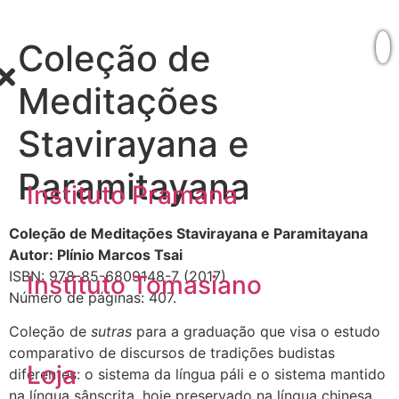
Coleção de
Meditações
Stavirayana e
Paramitayana
Instituto Pramana
Coleção de Meditações Stavirayana e Paramitayana
Autor: Plínio Marcos Tsai
ISBN: 978-85-6809148-7 (2017)
Instituto Tomasiano
Número de páginas: 407.
Coleção de
sutras
para a graduação que visa o estudo
comparativo de discursos de tradições budistas
Loja
diferentes: o sistema da língua páli e o sistema mantido
na língua sânscrita, hoje preservado na língua chinesa,