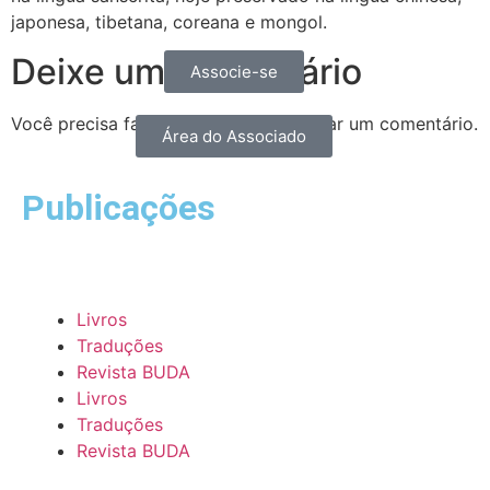
japonesa, tibetana, coreana e mongol.
Deixe um comentário
Associe-se
Você precisa fazer o
login
para publicar um comentário.
Área do Associado
Publicações
Livros
Traduções
Revista BUDA
Livros
Traduções
Revista BUDA