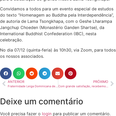
Convidamos a todos para um evento especial de estudos
do texto “Homenagem ao Buddha pela Interdependência”,
de autoria de Lama Tsongkhapa, com o Geshe Lharampa
Jangchup Choeden (Monastério Ganden Shartse), da
International Buddhist Confederation (IBC), nesta
celebração.
No dia 07/12 (quinta-feria) às 10h30, via Zoom, para todos
os nossos associados.
ANTERIOR
PRÓXIMO
Fraternidade Leiga Dominicana de Valinhos marca presença na Assembleia em Salvador
Com grande satisfação, recebemos a visita do Geshe Gendun Dakpa do Monastério de Sera Jey, House 3
Deixe um comentário
Você precisa fazer o
login
para publicar um comentário.