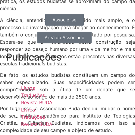
prática, os estudos budistas se aproximam do campo da
ciência.
Associe-se
A ciência, entendida aqui em sentido mais amplo, é o
processo de investigação para chegar ao conhecimento. É
também o conjunto de estudos possibilitado por pesquisa.
Área do Associado
Espera-se que a finalidade desta construção seja
responder ao desejo humano por uma vida melhor e mais
Publicações
longa. Todos esses aspectos estão presentes nas diversas
escolas tradicionais budistas.
De fato, os estudos budistas constituem um campo do
saber especializado. Suas especificidades podem ser
Livros
compreendidas sob a ótica de um debate que se
Traduções
desenvolve ao longo de mais de 2500 anos.
Revista BUDA
Por tudo isso, a Associação Buda decidiu mudar o nome
Livros
de seu instituto acadêmico para Instituto de Teologias
Traduções
Cristãs e Ciências Budistas. Indicamos com isso a
Revista BUDA
complexidade de seu campo e objeto de estudo.