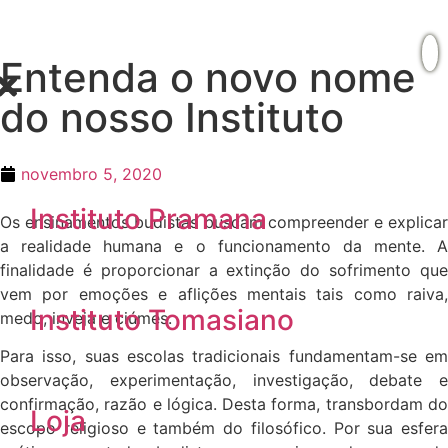
Entenda o novo nome
do nosso Instituto
novembro 5, 2020
Instituto Pramana
Os ensinamentos budistas buscam compreender e explicar
a realidade humana e o funcionamento da mente. A
finalidade é proporcionar a extinção do sofrimento que
vem por emoções e aflições mentais tais como raiva,
Instituto Tomasiano
medo, inveja e ciúmes.
Para isso, suas escolas tradicionais fundamentam-se em
observação, experimentação, investigação, debate e
confirmação, razão e lógica. Desta forma, transbordam do
Loja
escopo religioso e também do filosófico. Por sua esfera