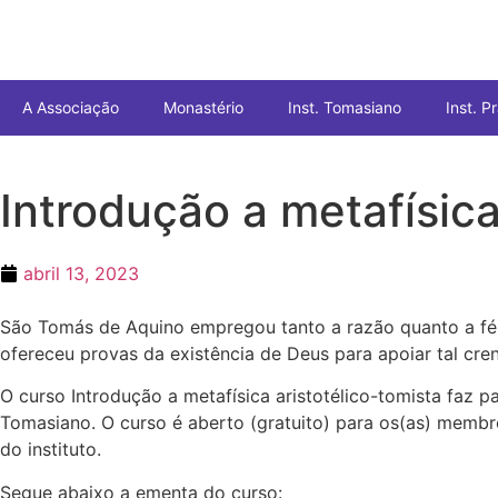
A Associação
Monastério
Inst. Tomasiano
Inst. 
Introdução a metafísica
abril 13, 2023
São Tomás de Aquino empregou tanto a razão quanto a fé no
ofereceu provas da existência de Deus para apoiar tal cre
O curso Introdução a metafísica aristotélico-tomista faz p
Tomasiano. O curso é aberto (gratuito) para os(as) memb
do instituto.
Segue abaixo a ementa do curso: