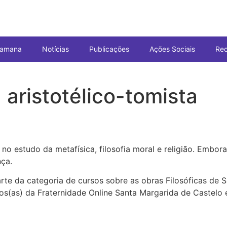
Pramana
Notícias
Publicações
Ações Sociais
Re
 aristotélico-tomista
 estudo da metafísica, filosofia moral e religião. Embora 
nça.
arte da categoria de cursos sobre as obras Filosóficas de 
ros(as) da Fraternidade Online Santa Margarida de Caste