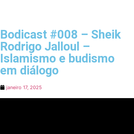
Bodicast #008 – Sheik
Rodrigo Jalloul –
Islamismo e budismo
em diálogo
janeiro 17, 2025