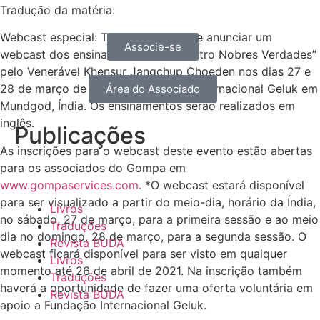
Tradução da matéria:
Webcast especial: Temos o prazer de anunciar um
Associe-se
webcast dos ensinamentos das “Quatro Nobres Verdades”
pelo Venerável Khensur Jangchup Choeden nos dias 27 e
28 de março de 2021, na Fundação Internacional Geluk em
Área do Associado
Mundgod, Índia. Os ensinamentos serão realizados em
inglês.
Publicações
As inscrições para o webcast deste evento estão abertas
para os associados do Gompa em
www.gompaservices.com
. *O webcast estará disponível
para ser visualizado a partir do meio-dia, horário da Índia,
Livros
no sábado, 27 de março, para a primeira sessão e ao meio
Traduções
dia no domingo, 28 de março, para a segunda sessão. O
Revista BUDA
webcast ficará disponível para ser visto em qualquer
Livros
momento até 26 de abril de 2021. Na inscrição também
Traduções
haverá a oportunidade de fazer uma oferta voluntária em
Revista BUDA
apoio a Fundação Internacional Geluk.