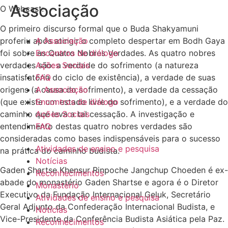
Associação
O Webcast:
O primeiro discurso formal que o Buda Shakyamuni
proferiu após atingir o completo despertar em Bodh Gaya
A Associação
foi sobre as Quatro Nobres Verdades. As quatro nobres
Encontros de diálogo
verdades são: a verdade do sofrimento (a natureza
Ações Sociais
insatisfatória do ciclo de existência), a verdade de suas
FAQ
origens (a causa do sofrimento), a verdade da cessação
A Associação
(que existe um estado livre do sofrimento), e a verdade do
Encontros de diálogo
caminho que leva a tal cessação. A investigação e
Ações Sociais
entendimento destas quatro nobres verdades são
FAQ
consideradas como bases indispensáveis para o sucesso
Atividades de ensino e pesquisa
na prática do caminho budista.
Notícias
Gaden Shartse Khensur Rinpoche Jangchup Choeden é ex-
Reconhecimentos
abade do monastério Gaden Shartse e agora é o Diretor
Monastério
Executivo da Fundação Internacional Geluk, Secretário
Atividades de ensino e pesquisa
Geral Adjunto da Confederação Internacional Budista, e
Notícias
Vice-Presidente da Conferência Budista Asiática pela Paz.
Reconhecimentos