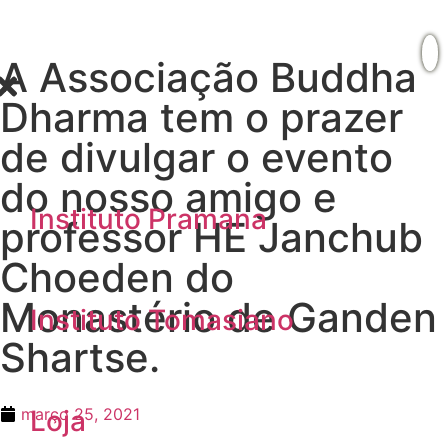
A Associação Buddha
Dharma tem o prazer
de divulgar o evento
do nosso amigo e
Instituto Pramana
professor HE Janchub
Choeden do
Monastério de Ganden
Instituto Tomasiano
Shartse.
março 25, 2021
Loja