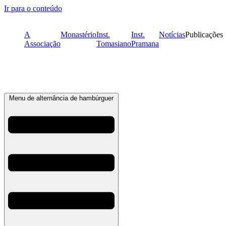
Ir para o conteúdo
A
Monastério
Inst.
Inst.
Notícias
Publicações
Associação
Tomasiano
Pramana
Menu de alternância de hambúrguer