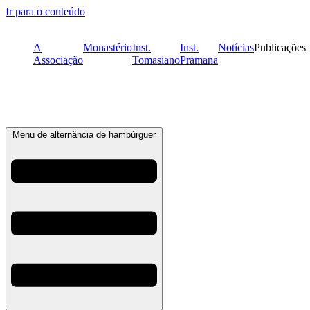
Ir para o conteúdo
A
Monastério
Inst.
Inst.
Notícias
Publicações
Associação
Tomasiano
Pramana
Menu de alternância de hambúrguer